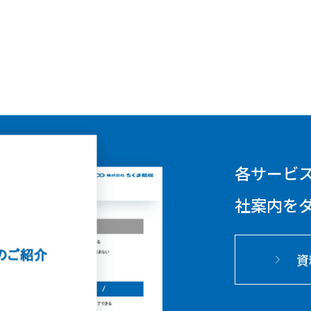
各サービ
社案内を
資