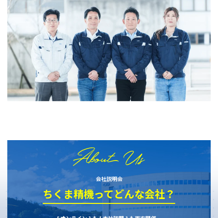
会社説明会
ちくま精機ってどんな会社？
[ オンライン ] も [ 本社訪問 ] も両方開催。