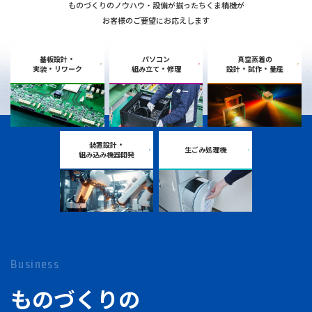
ものづくりのノウハウ・設備が揃ったちくま精機が
お客様のご要望にお応えします
基板設計・
パソコン
真空蒸着の
実装・リワーク
組み立て・修理
設計・試作・量産
装置設計・
生ごみ処理機
組み込み機器開発
Business
ものづくりの