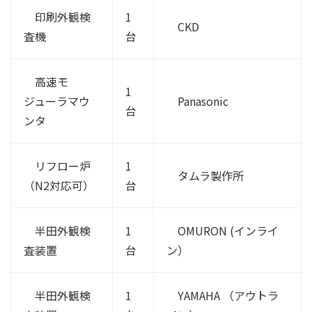
印刷外観検
1
CKD
査機
台
高速モ
1
ジューラマウ
Panasonic
台
ンタ
リフロー炉
1
タムラ製作所
（N2対応可）
台
半田外観検
1
OMURON (インライ
査装置
台
ン）
半田外観検
1
YAMAHA （アウトラ