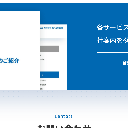
各サービ
社案内を
資
Contact